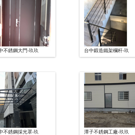
中不銹鋼大門-玖玖
台中鍛造鐵架欄杆-玖
中不銹鋼採光罩-玖
潭子不銹鋼工廠-玖玖