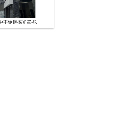
中不銹鋼採光罩-玖